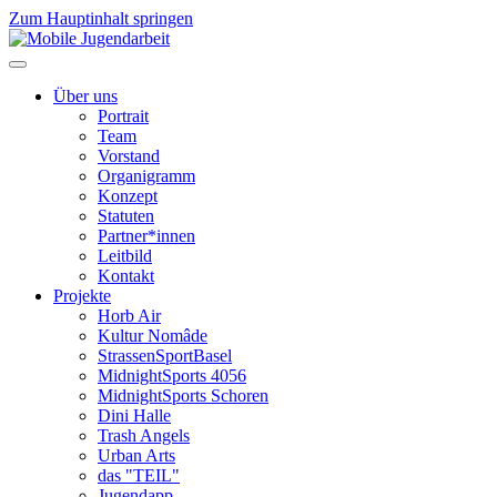
Zum Hauptinhalt springen
Über uns
Portrait
Team
Vorstand
Organigramm
Konzept
Statuten
Partner*innen
Leitbild
Kontakt
Projekte
Horb Air
Kultur Nomâde
StrassenSportBasel
MidnightSports 4056
MidnightSports Schoren
Dini Halle
Trash Angels
Urban Arts
das "TEIL"
Jugendapp