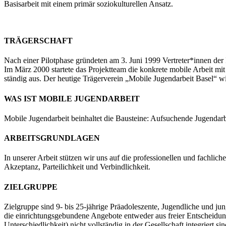
Basisarbeit mit einem primär soziokulturellen Ansatz.
TRÄGERSCHAFT
Nach einer Pilotphase gründeten am 3. Juni 1999 Vertreter*innen der 
Im März 2000 startete das Projektteam die konkrete mobile Arbeit mit
ständig aus. Der heutige Trägerverein „Mobile Jugendarbeit Basel“ wi
WAS IST MOBILE JUGENDARBEIT
Mobile Jugendarbeit beinhaltet die Bausteine: Aufsuchende Jugendar
ARBEITSGRUNDLAGEN
In unserer Arbeit stützen wir uns auf die professionellen und fachlic
Akzeptanz, Parteilichkeit und Verbindlichkeit.
ZIELGRUPPE
Zielgruppe sind 9- bis 25-jährige Präadoleszente, Jugendliche und jun
die einrichtungsgebundene Angebote entweder aus freier Entscheidung 
Unterschiedlichkeit) nicht vollständig in der Gesellschaft integriert s