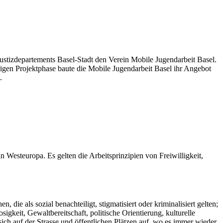
 Justizdepartements Basel-Stadt den Verein Mobile Jugendarbeit Basel.
rigen Projektphase baute die Mobile Jugendarbeit Basel ihr Angebot
.
n Westeuropa. Es gelten die Arbeitsprinzipien von Freiwilligkeit,
ie als sozial benachteiligt, stigmatisiert oder kriminalisiert gelten;
gkeit, Gewaltbereitschaft, politische Orientierung, kulturelle
n sich auf der Strasse und öffentlichen Plätzen auf, wo es immer wieder