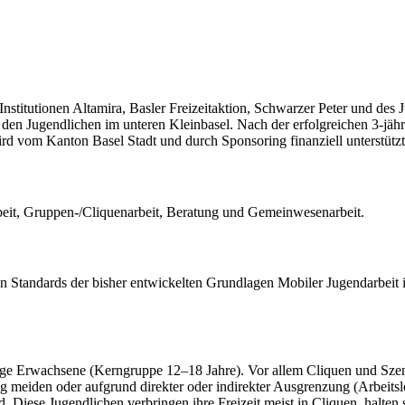
Institutionen Altamira, Basler Freizeitaktion, Schwarzer Peter und des
 den Jugendlichen im unteren Kleinbasel. Nach der erfolgreichen 3-jäh
rd vom Kanton Basel Stadt und durch Sponsoring finanziell unterstützt
beit, Gruppen-/Cliquenarbeit, Beratung und Gemeinwesenarbeit.
hen Standards der bisher entwickelten Grundlagen Mobiler Jugendarbeit i
ge Erwachsene (Kerngruppe 12–18 Jahre). Vor allem Cliquen und Szenen, d
meiden oder aufgrund direkter oder indirekter Ausgrenzung (Arbeitslosi
ind. Diese Jugendlichen verbringen ihre Freizeit meist in Cliquen, halte