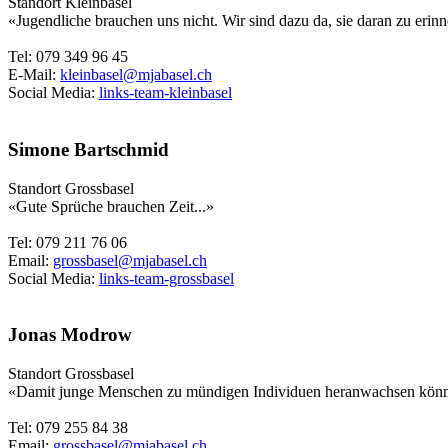
Standort Kleinbasel
«Jugendliche brauchen uns nicht. Wir sind dazu da, sie daran zu erinn
Tel: 079 349 96 45
E-Mail:
kleinbasel@mjabasel.ch
Social Media:
links-team-kleinbasel
Simone Bartschmid
Standort Grossbasel
«Gute Sprüche brauchen Zeit...»
Tel: 079 211 76 06
Email:
grossbasel@mjabasel.ch
Social Media:
links-team-grossbasel
Jonas Modrow
Standort Grossbasel
«Damit junge Menschen zu mündigen Individuen heranwachsen können, 
Tel: 079 255 84 38
Email:
grossbasel@mjabasel.ch