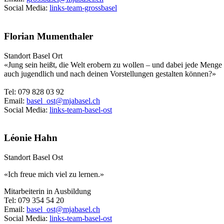
Social Media:
links-team-grossbasel
Florian Mumenthaler
Standort Basel Ort
«Jung sein heißt, die Welt erobern zu wollen – und dabei jede Menge
auch jugendlich und nach deinen Vorstellungen gestalten können?»
Tel: 079 828 03 92
Email:
basel_ost@mjabasel.ch
Social Media:
links-team-basel-ost
Léonie Hahn
Standort Basel Ost
«
Ich freue mich viel zu lernen.
»
Mitarbeiterin in Ausbildung
Tel: 079 354 54 20
Email:
basel_ost@mjabasel.ch
Social Media:
links-team-basel-ost