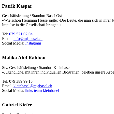
Patrik Kaspar
Geschäftsleitung / Standort Basel Ost
«Wie schon Hermann Hesse sagte: ‹Die Leute, die man sich in ihrer J
Impulse in die Gesellschaft bringen.»
Tel:
079 521 02 04
Email:
info@mjabasel.ch
Social Media:
Instagram
Malika Abd'Rabbou
Stv. Geschäftsleitung / Standort Kleinbasel
«Jugendliche, mit ihren individuellen Biografien, beleben unsere Arbe
Tel: 079 389 99 15
Email:
kleinbasel@mjabasel.ch
Social Media:
links-team-kleinbasel
Gabriel Kiefer