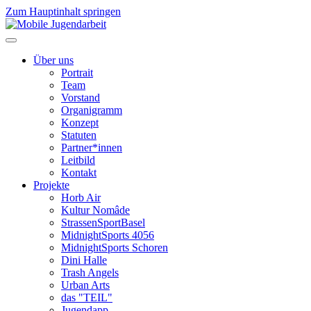
Zum Hauptinhalt springen
Über uns
Portrait
Team
Vorstand
Organigramm
Konzept
Statuten
Partner*innen
Leitbild
Kontakt
Projekte
Horb Air
Kultur Nomâde
StrassenSportBasel
MidnightSports 4056
MidnightSports Schoren
Dini Halle
Trash Angels
Urban Arts
das "TEIL"
Jugendapp