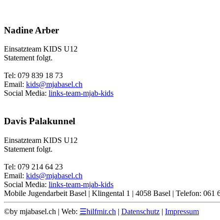
Nadine Arber
Einsatzteam KIDS U12
Statement folgt.
Tel: 079 839 18 73
Email:
kids@mjabasel.ch
Social Media:
links-team-mjab-kids
Davis Palakunnel
Einsatzteam KIDS U12
Statement folgt.
Tel: 079 214 64 23
Email:
kids@mjabasel.ch
Social Media:
links-team-mjab-kids
Mobile Jugendarbeit Basel | Klingental 1 | 4058 Basel | Telefon: 061 
©by mjabasel.ch | Web:
☰hilfmir.ch
|
Datenschutz
|
Impressum