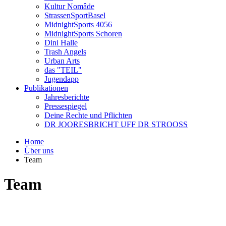
Kultur Nomâde
StrassenSportBasel
MidnightSports 4056
MidnightSports Schoren
Dini Halle
Trash Angels
Urban Arts
das "TEIL"
Jugendapp
Publikationen
Jahresberichte
Pressespiegel
Deine Rechte und Pflichten
DR JOORESBRICHT UFF DR STROOSS
Home
Über uns
Team
Team